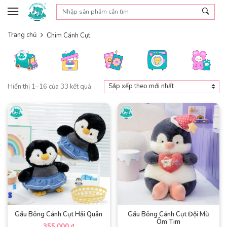
Skip to content
Trang chủ
Chim Cánh Cụt
Đã
Hiển thị 1–16 của 33 kết quả
sắp
xếp
theo
mới
nhất
Gấu Bông Cánh Cụt Hải Quân
Gấu Bông Cánh Cụt Đội Mũ
Ôm Tim
355,000
₫