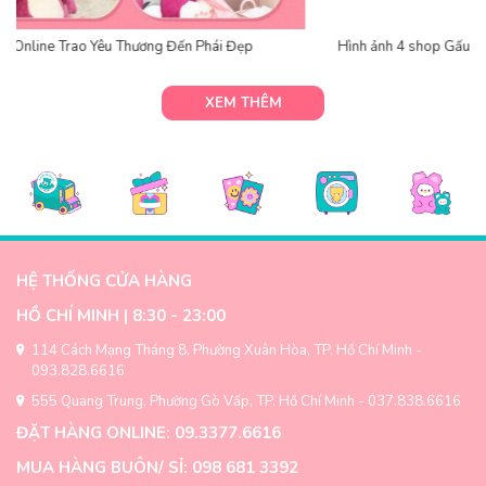
Hình ảnh 4 shop Gấu Bông Online HCM
XEM THÊM
HỆ THỐNG CỬA HÀNG
HỒ CHÍ MINH | 8:30 - 23:00
114 Cách Mạng Tháng 8, Phường Xuân Hòa, TP. Hồ Chí Minh -
093.828.6616
555 Quang Trung, Phường Gò Vấp, TP. Hồ Chí Minh - 037.838.6616
ĐẶT HÀNG ONLINE: 09.3377.6616
MUA HÀNG BUÔN/ SỈ: 098 681 3392