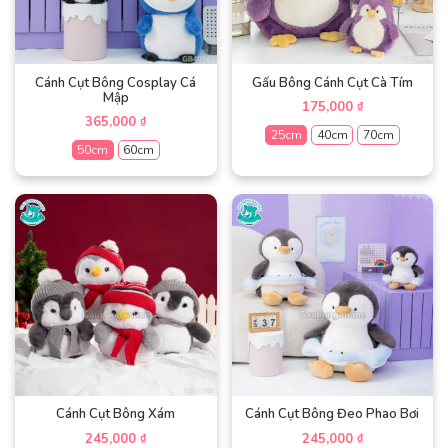
có
tùy
thể
chọn
được
có
chọn
thể
trên
được
Cánh Cụt Bông Cosplay Cá
Gấu Bông Cánh Cụt Cà Tím
trang
Mập
chọn
175,000
₫
sản
trên
365,000
₫
phẩm
25cm
40cm
70cm
trang
50cm
60cm
sản
Sản
phẩm
Sản
phẩm
phẩm
này
này
có
có
nhiều
nhiều
biến
biến
thể.
thể.
Các
Các
tùy
tùy
chọn
chọn
có
có
thể
thể
được
được
Cánh Cụt Bông Xám
Cánh Cụt Bông Đeo Phao Bơi
chọn
chọn
trên
245,000
245,000
₫
₫