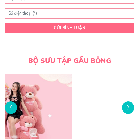
trên
trang
trang
sản
sản
phẩm
phẩm
GỬI BÌNH LUẬN
BỘ SƯU TẬP GẤU BÔNG