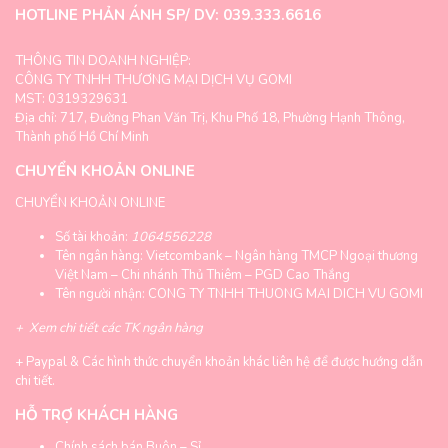
HOTLINE PHẢN ÁNH SP/ DV: 039.333.6616
THÔNG TIN DOANH NGHIỆP:
CÔNG TY TNHH THƯƠNG MẠI DỊCH VỤ GOMI
MST: 0319329631
Địa chỉ: 717, Đường Phan Văn Trị, Khu Phố 18, Phường Hạnh Thông,
Thành phố Hồ Chí Minh
CHUYỂN KHOẢN ONLINE
CHUYỂN KHOẢN ONLINE
Số tài khoản:
1064556228
Tên ngân hàng: Vietcombank – Ngân hàng TMCP Ngoại thương
Việt Nam – Chi nhánh Thủ Thiêm – PGD Cao Thắng
Tên người nhận: CONG TY TNHH THUONG MAI DICH VU GOMI
+
Xem chi tiết các TK ngân hàng
+
Paypal & Các hình thức chuyển khoản khác liên hệ để được hướng dẫn
chi tiết.
HỖ TRỢ KHÁCH HÀNG
Chính sách bán Buôn – Sỉ