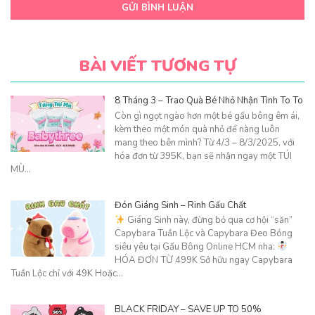
GỬI BÌNH LUẬN
BÀI VIẾT TƯƠNG TỰ
8 Tháng 3 – Trao Quà Bé Nhỏ Nhận Tình To To
Còn gì ngọt ngào hơn một bé gấu bông êm ái,
kèm theo một món quà nhỏ để nàng luôn
mang theo bên mình? Từ 4/3 – 8/3/2025, với
hóa đơn từ 395K, bạn sẽ nhận ngay một TÚI
MÙ…
Đón Giáng Sinh – Rinh Gấu Chất
Giáng Sinh này, đừng bỏ qua cơ hội “săn”
Capybara Tuần Lộc và Capybara Đeo Bóng
siêu yêu tại Gấu Bông Online HCM nha:
HÓA ĐƠN TỪ 499K Sở hữu ngay Capybara
Tuần Lộc chỉ với 49K Hoặc…
BLACK FRIDAY – SAVE UP TO 50%