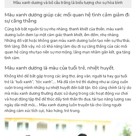
Màu xanh dương và bồ câu trắng là biểu tượng cho sự hòa bình
Màu xanh dương giúp các mối quan hệ tình cảm giảm đi
sự căng thẳng
Cũng bởi bắt nguồn từ sự nhẹ nhàng, thanh khiết của thiên, màu xanh
dương luôn đem lại một cảm giác thanh khiết, êm đềm, nhẹ nhàng.
Những đồ vật hoặc không gian màu xanh dương luôn tạo nên sự thư thái,
tĩnh lặng. Bởi vậy, nó có khả năng làm dịu đi sự căng thẳng của các mối
quan hệ cũng như tạo nên sự mơ mộng, lãng mạn nhằm gắn kết, gia tăng
tình cảm.
Màu xanh dương là màu của tuổi trẻ, nhiệt huyết.
Không khó để bắt gặp trong các áng thơ, áng văn, người ta hay gọi tuổi
trẻ là “tuổi xanh”, “tóc xanh”,… Mà đã còn trẻ thì dường như ai cũng cuồn
cuộn trong mình những sự nhiệt huyết đến bất tận. Đó cũng chính là lý do
mà màu xanh dương thường được sử dụng trong các hoạt động vui chơi
và hoạt động tập thể để thúc đẩy tinh thần thi đua, tái tạo năng lượng sau
ngày dài mệt mỏi,… Màu xanh dương luôn truyền tải cho lòng người
những cảm xúc tích cực, hào hứng, trẻ trung.