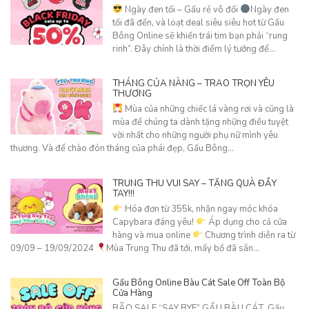
Ngày đen tối – Gấu rẻ vô đối
Ngày đen
tối đã đến, và loạt deal siêu siêu hot từ Gấu
Bông Online sẽ khiến trái tim bạn phải “rung
rinh”. Đây chính là thời điểm lý tưởng để…
THÁNG CỦA NÀNG – TRAO TRỌN YÊU
THƯƠNG
Mùa của những chiếc lá vàng rơi và cũng là
mùa để chúng ta dành tặng những điều tuyệt
vời nhất cho những người phụ nữ mình yêu
thương. Và để chào đón tháng của phái đẹp, Gấu Bông…
TRUNG THU VUI SAY – TẶNG QUÀ ĐẦY
TAY!!!
Hóa đơn từ 355k, nhận ngay móc khóa
Capybara đáng yêu!
Áp dụng cho cả cửa
hàng và mua online
Chương trình diễn ra từ
09/09 – 19/09/2024
Mùa Trung Thu đã tới, mấy bồ đã sẵn…
Gấu Bông Online Bàu Cát Sale Off Toàn Bộ
Cửa Hàng
BÃO SALE “SAY BYE” GẤU BÀU CÁT Gấu