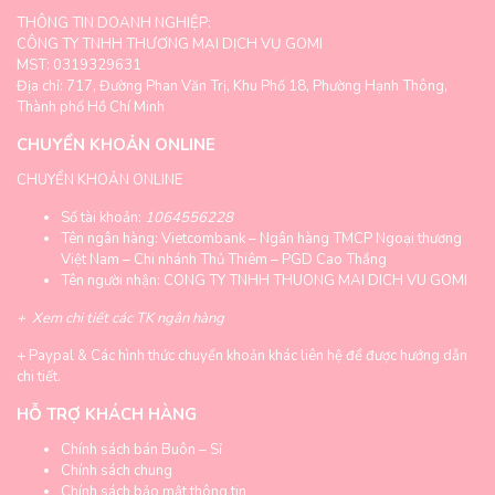
THÔNG TIN DOANH NGHIỆP:
CÔNG TY TNHH THƯƠNG MẠI DỊCH VỤ GOMI
MST: 0319329631
Địa chỉ: 717, Đường Phan Văn Trị, Khu Phố 18, Phường Hạnh Thông,
Thành phố Hồ Chí Minh
CHUYỂN KHOẢN ONLINE
CHUYỂN KHOẢN ONLINE
Số tài khoản:
1064556228
Tên ngân hàng: Vietcombank – Ngân hàng TMCP Ngoại thương
Việt Nam – Chi nhánh Thủ Thiêm – PGD Cao Thắng
Tên người nhận: CONG TY TNHH THUONG MAI DICH VU GOMI
+
Xem chi tiết các TK ngân hàng
+
Paypal & Các hình thức chuyển khoản khác liên hệ để được hướng dẫn
chi tiết.
HỖ TRỢ KHÁCH HÀNG
Chính sách bán Buôn – Sỉ
Chính sách chung
Chính sách bảo mật thông tin