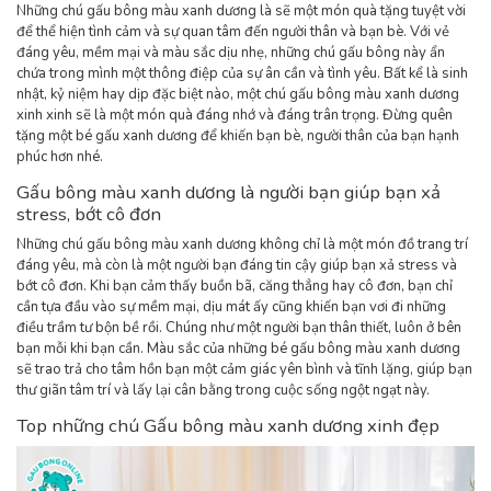
Những chú gấu bông màu xanh dương là sẽ một món quà tặng tuyệt vời
để thể hiện tình cảm và sự quan tâm đến người thân và bạn bè. Với vẻ
đáng yêu, mềm mại và màu sắc dịu nhẹ, những chú gấu bông này ẩn
chứa trong mình một thông điệp của sự ân cần và tình yêu. Bất kể là sinh
nhật, kỷ niệm hay dịp đặc biệt nào, một chú gấu bông màu xanh dương
xinh xinh sẽ là một món quà đáng nhớ và đáng trân trọng. Đừng quên
tặng một bé gấu xanh dương để khiến bạn bè, người thân của bạn hạnh
phúc hơn nhé.
Gấu bông màu xanh dương là người bạn giúp bạn xả
stress, bớt cô đơn
Những chú gấu bông màu xanh dương không chỉ là một món đồ trang trí
đáng yêu, mà còn là một người bạn đáng tin cậy giúp bạn xả stress và
bớt cô đơn. Khi bạn cảm thấy buồn bã, căng thẳng hay cô đơn, bạn chỉ
cần tựa đầu vào sự mềm mại, dịu mát ấy cũng khiến bạn vơi đi những
điều trầm tư bộn bề rồi. Chúng như một người bạn thân thiết, luôn ở bên
bạn mỗi khi bạn cần. Màu sắc của những bé gấu bông màu xanh dương
sẽ trao trả cho tâm hồn bạn một cảm giác yên bình và tĩnh lặng, giúp bạn
thư giãn tâm trí và lấy lại cân bằng trong cuộc sống ngột ngạt này.
Top những chú Gấu bông màu xanh dương xinh đẹp