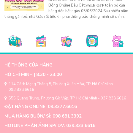
Bông Online Bàu Cát 𝐒𝐀𝐋𝐄 𝐎𝐅𝐅 toàn bộ cửa
hàng đến hết ngày 05/06/2024 Sau nhiều năm
tháng gắn bó, nhà Gấu rất tiếc khi phải thông báo chúng mình sẽ chính…
HỆ THỐNG CỬA HÀNG
HỒ CHÍ MINH | 8:30 - 23:00
114 Cách Mạng Tháng 8, Phường Xuân Hòa, TP. Hồ Chí Minh -
093.828.6616
555 Quang Trung, Phường Gò Vấp, TP. Hồ Chí Minh - 037.838.6616
ĐẶT HÀNG ONLINE: 09.3377.6616
MUA HÀNG BUÔN/ SỈ: 098 681 3392
HOTLINE PHẢN ÁNH SP/ DV: 039.333.6616