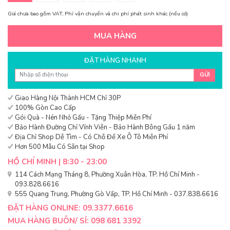
Giá chưa bao gồm VAT, Phí vận chuyển và chi phí phát sinh khác (nếu có)
MUA HÀNG
ĐẶT HÀNG NHANH
GỬI
Giao Hàng Nội Thành HCM Chỉ 30P
100% Gòn Cao Cấp
Gói Quà - Nén Nhỏ Gấu - Tặng Thiệp Miễn Phí
Bảo Hành Đường Chỉ Vĩnh Viễn - Bảo Hành Bông Gấu 1 năm
Địa Chỉ Shop Dễ Tìm - Có Chỗ Để Xe Ô Tô Miễn Phí
Hơn 500 Mẫu Có Sẵn tại Shop
HỒ CHÍ MINH | 8:30 - 23:00
114 Cách Mạng Tháng 8, Phường Xuân Hòa, TP. Hồ Chí Minh -
093.828.6616
555 Quang Trung, Phường Gò Vấp, TP. Hồ Chí Minh - 037.838.6616
ĐẶT HÀNG ONLINE: 09.3377.6616
MUA HÀNG BUÔN/ SỈ: 098 681 3392