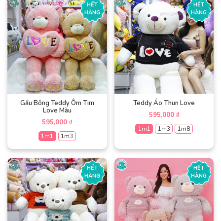
HẾT
HẾT
HÀNG
HÀNG
Gấu Bông Teddy Ôm Tim
Teddy Áo Thun Love
Love Màu
595,000
₫
595,000
₫
1m1
1m3
1m8
1m1
1m3
Sản
Sản
phẩm
phẩm
này
HẾT
HẾT
này
có
HÀNG
HÀNG
có
nhiều
nhiều
biến
biến
thể.
thể.
Các
Các
tùy