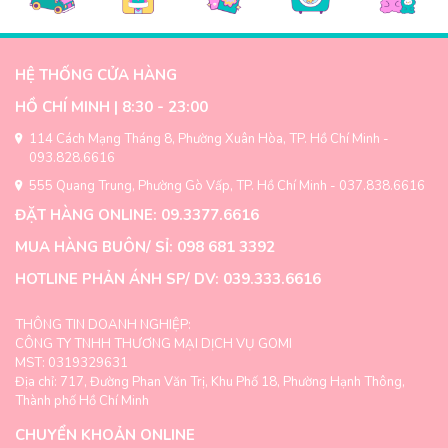
có
có
nhiều
nhiều
biến
biến
thể.
thể.
HỆ THỐNG CỬA HÀNG
Các
Các
tùy
tùy
HỒ CHÍ MINH | 8:30 - 23:00
chọn
chọn
có
có
114 Cách Mạng Tháng 8, Phường Xuân Hòa, TP. Hồ Chí Minh -
thể
thể
093.828.6616
được
được
555 Quang Trung, Phường Gò Vấp, TP. Hồ Chí Minh - 037.838.6616
chọn
chọn
trên
trên
ĐẶT HÀNG ONLINE: 09.3377.6616
trang
trang
MUA HÀNG BUÔN/ SỈ: 098 681 3392
sản
sản
phẩm
phẩm
HOTLINE PHẢN ÁNH SP/ DV: 039.333.6616
THÔNG TIN DOANH NGHIỆP:
CÔNG TY TNHH THƯƠNG MẠI DỊCH VỤ GOMI
MST: 0319329631
Địa chỉ: 717, Đường Phan Văn Trị, Khu Phố 18, Phường Hạnh Thông,
Thành phố Hồ Chí Minh
CHUYỂN KHOẢN ONLINE