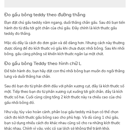
Đo gấu bông teddy theo đường thẳng
Bạn đặt chú gấu teddy nằm ngang, duổi thẳng chân gấu. Sau đó bạn tiến
hành đo từ đầu tới gót chân của chú gấu. Đây chính là kích thước gấu
teddy đo thẳng.
Mặc dù đây là cách đo đơn giản và dễ dàng hơn. Nhưng cách này thường
được dùng để đo kích thước vỏ gấu khi chưa được nhồi bông. Sau khi nhồi
bông, gấu căng phồng sẽ khiến kích thước ngắn lại một chút.
Đo gấu bông Teddy theo hình chữ L
Để tiến hành đo, bạn hãy đặt con thú nhồi bông bạn muốn đo ngồi thẳng
lưng và duỗi thẳng hai chân.
Sau đó bạn đo từ phần đỉnh đầu với phần xương cụt, đây là kích thước số
một. Tiếp theo bạn đo từ phần xương cụt xuống tới gót chân, đây là kích
thước số hai. Cuối cùng cộng tổng 2 kích thước này ra chiều cao của chú
gấu nhồi bông đó.
Như vậy, tùy vào hoàn cảnh, phân loại gấu teddy mà bạn có thể chọn
cách đo kích thước gấu bông sao cho phù hợp. Và dù cùng 1 chú gấu,
bạn sử dụng nhiều cách đo khác nhau cũng sẽ cho ra những kích thước
khác nhau. Chính vì vậy, việc có sai lệch sẽ không thể tránh khỏi.