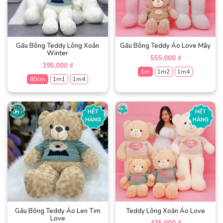
tùy
chọn
chọn
có
có
thể
thể
được
được
Gấu Bông Teddy Lông Xoắn
Gấu Bông Teddy Áo Love Mây
chọn
Winter
chọn
trên
555,000
₫
trên
395,000
trang
₫
1m
1m2
1m4
trang
sản
80cm
1m1
1m4
sản
phẩm
Sản
phẩm
Sản
phẩm
phẩm
này
HẾT
HẾT
này
có
HÀNG
HÀNG
có
nhiều
nhiều
biến
biến
thể.
thể.
Các
Các
tùy
tùy
chọn
chọn
có
có
thể
thể
được
được
Gấu Bông Teddy Áo Len Tim
Teddy Lông Xoắn Áo Love
chọn
Love
chọn
trên
₫