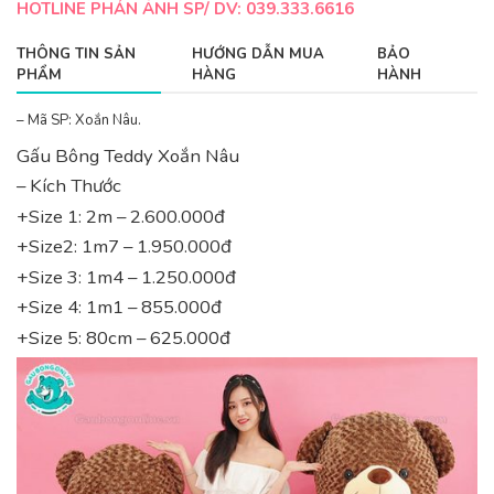
HOTLINE PHẢN ÁNH SP/ DV: 039.333.6616
THÔNG TIN SẢN
HƯỚNG DẪN MUA
BẢO
PHẨM
HÀNG
HÀNH
– Mã SP: Xoắn Nâu.
Gấu Bông Teddy Xoắn Nâu
– Kích Thước
+Size 1: 2m –
2.600.000
đ
+Size2: 1m7 –
1.950.000
đ
+Size 3: 1m4 –
1.250.000
đ
+Size 4: 1m1 –
855.000
đ
+Size 5: 80cm –
625.000
đ