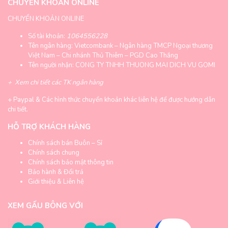
CHUYỂN KHOẢN ONLINE
CHUYỂN KHOẢN ONLINE
Số tài khoản:
1064556228
Tên ngân hàng: Vietcombank – Ngân hàng TMCP Ngoại thương
Việt Nam – Chi nhánh Thủ Thiêm – PGD Cao Thắng
Tên người nhận: CONG TY TNHH THUONG MAI DICH VU GOMI
+
Xem chi tiết các TK ngân hàng
+
Paypal & Các hình thức chuyển khoản khác liên hệ để được hướng dẫn
chi tiết.
HỖ TRỢ KHÁCH HÀNG
Chính sách bán Buôn – Sỉ
Chính sách chung
Chính sách bảo mật thông tin
Bảo hành & Đổi trả
Giới thiệu & Liên hệ
XEM GẤU BÔNG VỚI