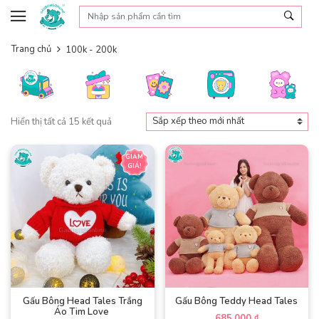
Skip to content
Trang chủ
100k - 200k
Đã
Hiển thị tất cả 15 kết quả
sắp
xếp
GIẢM
theo
GIÁ!
mới
nhất
Gấu Bông Head Tales Trắng
Gấu Bông Teddy Head Tales
Áo Tim Love
685,000
₫