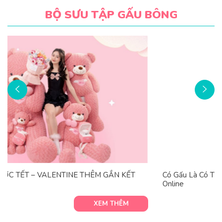
BỘ SƯU TẬP GẤU BÔNG
Có Gấu Là Có Tất – Đón Noel Cực Chất Cùng Gấu Bông
Online
XEM THÊM