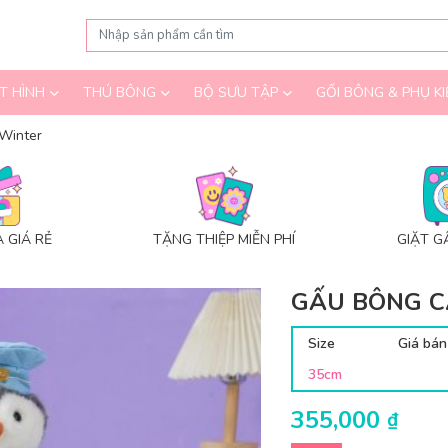
T HÌNH
THÚ BÔNG
BỘ SƯU TẬP
GỐI BÔNG & PHỤ KI
Winter
 GIÁ RẺ
TẶNG THIỆP MIỄN PHÍ
GIẶT G
GẤU BÔNG C
Size
Giá bán
35cm
355,000
₫