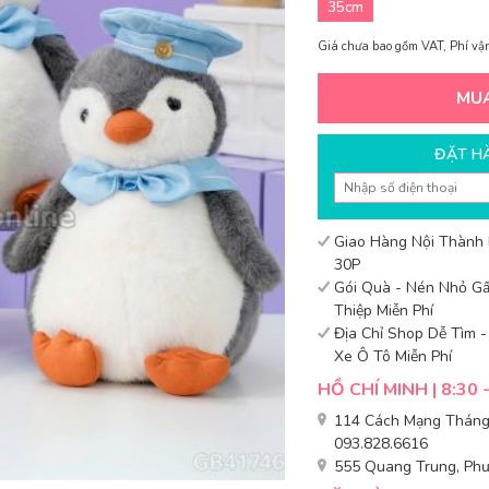
35cm
Giá chưa bao gồm VAT, Phí vận
MU
ĐẶT H
Giao Hàng Nội Thành
30P
Gói Quà - Nén Nhỏ Gấ
Thiệp Miễn Phí
Địa Chỉ Shop Dễ Tìm 
Xe Ô Tô Miễn Phí
HỒ CHÍ MINH | 8:30 
114 Cách Mạng Tháng 
093.828.6616
555 Quang Trung, Phư