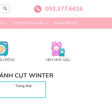
093.377.6616
ỆN
CHUYỆN NHÀ GẤU
HÀNG MỚI VỀ
ẤU BÔNG
NÉN NHỎ GẤU
ÁNH CỤT WINTER
Trạng thái