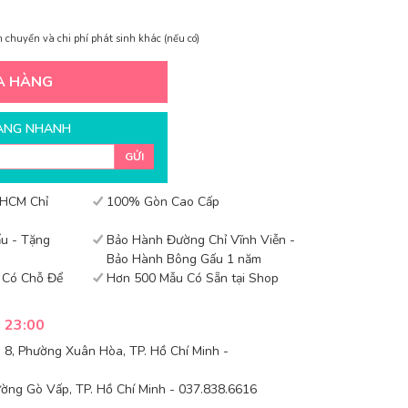
 chuyển và chi phí phát sinh khác (nếu có)
A HÀNG
ÀNG NHANH
GỬI
 HCM Chỉ
100% Gòn Cao Cấp
u - Tặng
Bảo Hành Đường Chỉ Vĩnh Viễn -
Bảo Hành Bông Gấu 1 năm
- Có Chỗ Để
Hơn 500 Mẫu Có Sẵn tại Shop
- 23:00
8, Phường Xuân Hòa, TP. Hồ Chí Minh -
ờng Gò Vấp, TP. Hồ Chí Minh - 037.838.6616