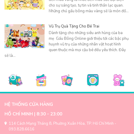
cho sự sáng tạo, tự tin và tinh thần lạc quan.
Những chú gấu bông màu vàng sẽ là món đồ…
Vũ Trụ Quà Tặng Cho Bé Trai
Dành tặng cho những siêu anh hùng của ba
mẹ Gấu Bông Online giới thiệu tới các bậc phụ
huynh vũ trụ của những nhân vật hoạt hình
quen thuộc mà mọi cậu bé đều yêu thích. Đây
sẽ là…
HỆ THỐNG CỬA HÀNG
HỒ CHÍ MINH | 8:30 - 23:00
114 Cách Mạng Tháng 8, Phường Xuân Hòa, TP. Hồ Chí Minh -
093.828.6616