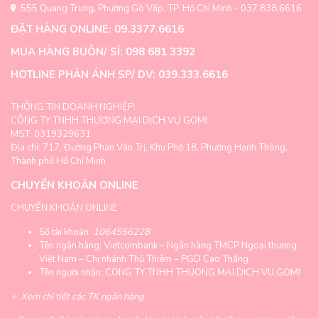
555 Quang Trung, Phường Gò Vấp, TP. Hồ Chí Minh - 037.838.6616
ĐẶT HÀNG ONLINE: 09.3377.6616
MUA HÀNG BUÔN/ SỈ: 098 681 3392
HOTLINE PHẢN ÁNH SP/ DV: 039.333.6616
THÔNG TIN DOANH NGHIỆP:
CÔNG TY TNHH THƯƠNG MẠI DỊCH VỤ GOMI
MST: 0319329631
Địa chỉ: 717, Đường Phan Văn Trị, Khu Phố 18, Phường Hạnh Thông,
Thành phố Hồ Chí Minh
CHUYỂN KHOẢN ONLINE
CHUYỂN KHOẢN ONLINE
Số tài khoản:
1064556228
Tên ngân hàng: Vietcombank – Ngân hàng TMCP Ngoại thương
Việt Nam – Chi nhánh Thủ Thiêm – PGD Cao Thắng
Tên người nhận: CONG TY TNHH THUONG MAI DICH VU GOMI
+
Xem chi tiết các TK ngân hàng