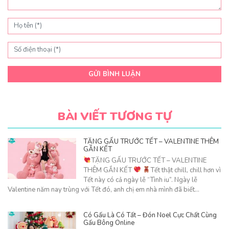
GỬI BÌNH LUẬN
BÀI VIẾT TƯƠNG TỰ
TẶNG GẤU TRƯỚC TẾT – VALENTINE THÊM
GẮN KẾT
TẶNG GẤU TRƯỚC TẾT – VALENTINE
THÊM GẮN KẾT
Tết thật chill, chill hơn vì
Tết này có cả ngày lễ “Tình iu”. Ngày lễ
Valentine năm nay trùng với Tết đó, anh chị em nhà mình đã biết…
Có Gấu Là Có Tất – Đón Noel Cực Chất Cùng
Gấu Bông Online