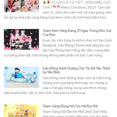
CÓ GẤU LÀ CÓ TẤT – ĐÓN NOEL CỰC
CHẤT
Merry Christmas 2023! Tạm biệt
năm cũ, chào đón năm mới với mùa giáng sinh
ấm áp tại nhà Gấu cùng hàng loạt items mới siêu hot trend đảm bảo…
Team Đen Hồng Đang Ở Ngay Trong Khu Vực
Của Bạn
Được lấy cảm hứng từ nhóm nhạc nữ Hàn Quốc
Backpink, Gấu Bông Online trình làng bộ sưu
tập Gấu Bông Đen Hồng độc đáo, mang đến
sự tương phản đặc biệt nhưng không kém phần nổi bật. Cảm hứng…
Gấu Bông Xanh Dương Cho Tín Đồ Yêu Thích
Sự Yên Bình
Gấu bông xanh dương được xem là một trong
những món quà tặng thích hợp cho những ai
vừa si mê gấu bông mà lại yêu thích những
điều thanh bình, yên ả, chill chill. Nếu bạn là một trong…
Team Vàng Bùng Nổ Cho Hè Rực Rỡ
Team Vàng Nổi Bật Xin Mời Ghé Chơi! Nhắc
đến màu vàng là nhắc đến màu sắc đại diện