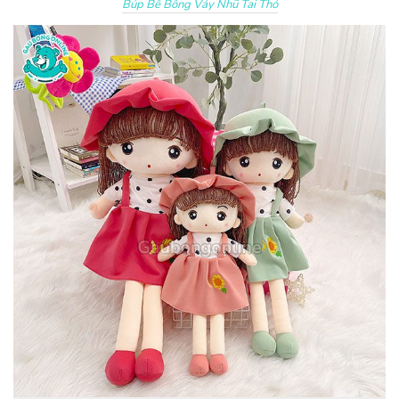
Búp Bê Bông Váy Nhũ Tai Thỏ