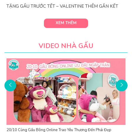
N KẾT
Có Gấu Là Có Tất – Đón Noel Cực Chất Cùng Gấu B
Online
XEM THÊM
VIDEO NHÀ GẤU
ái Đẹp
Hình ảnh 4 shop Gấu Bông Online HCM