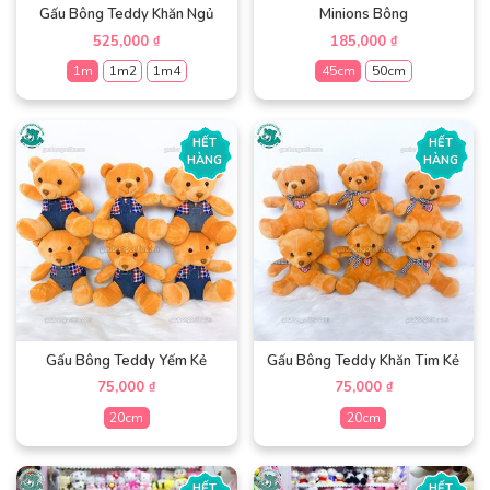
Gấu Bông Teddy Khăn Ngủ
Minions Bông
525,000
185,000
₫
₫
1m
1m2
1m4
45cm
50cm
Sản
Sản
phẩm
phẩm
HẾT
HẾT
này
này
HÀNG
HÀNG
có
có
nhiều
nhiều
biến
biến
thể.
thể.
Các
Các
tùy
tùy
chọn
chọn
có
có
thể
thể
được
được
Gấu Bông Teddy Yếm Kẻ
Gấu Bông Teddy Khăn Tim Kẻ
chọn
chọn
75,000
75,000
₫
₫
trên
trên
20cm
20cm
trang
trang
sản
sản
Sản
Sản
phẩm
phẩm
phẩm
phẩm
HẾT
HẾT