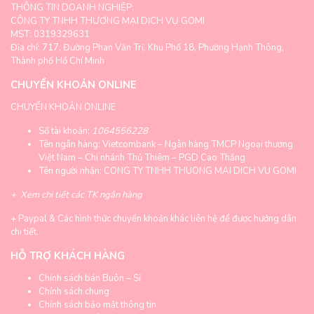
THÔNG TIN DOANH NGHIỆP:
CÔNG TY TNHH THƯƠNG MẠI DỊCH VỤ GOMI
MST: 0319329631
Địa chỉ: 717, Đường Phan Văn Trị, Khu Phố 18, Phường Hạnh Thông,
Thành phố Hồ Chí Minh
CHUYỂN KHOẢN ONLINE
CHUYỂN KHOẢN ONLINE
Số tài khoản:
1064556228
Tên ngân hàng: Vietcombank – Ngân hàng TMCP Ngoại thương
Việt Nam – Chi nhánh Thủ Thiêm – PGD Cao Thắng
Tên người nhận: CONG TY TNHH THUONG MAI DICH VU GOMI
+
Xem chi tiết các TK ngân hàng
+
Paypal & Các hình thức chuyển khoản khác liên hệ để được hướng dẫn
chi tiết.
HỖ TRỢ KHÁCH HÀNG
Chính sách bán Buôn – Sỉ
Chính sách chung
Chính sách bảo mật thông tin