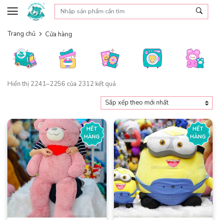
Skip to content
Trang chủ
Cửa hàng
Đã
Hiển thị 2241–2256 của 2312 kết quả
sắp
xếp
theo
mới
HẾT
HẾT
nhất
HÀNG
HÀNG