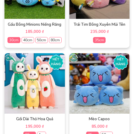
tùy
chọn
chọn
có
có
thể
thể
được
được
Gấu Bông Minions Niềng Răng
Trái Tim Bông Xuyên Mũi Tên
chọn
chọn
trên
185,000
235,000
₫
₫
trên
trang
30cm
40cm
50cm
80cm
35cm
trang
sản
sản
phẩm
Sản
Sản
phẩm
phẩm
phẩm
HẾT
HẾT
này
này
HÀNG
HÀNG
có
có
nhiều
nhiều
biến
biến
thể.
thể.
Các
Các
tùy
tùy
chọn
chọn
có
có
thể
thể
được
được
Gối Dài Thỏ Hoa Quả
Mèo Capoo
chọn
chọn
195,000
85,000
₫
₫
trên
trên