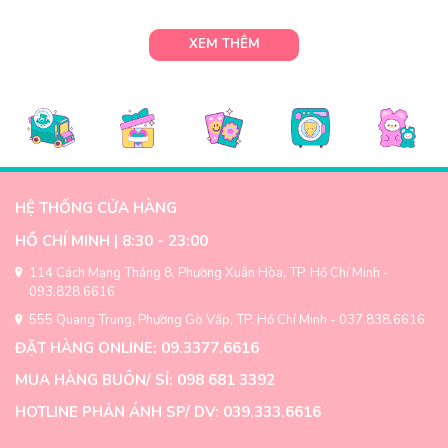
XEM THÊM
HỆ THỐNG CỬA HÀNG
HỒ CHÍ MINH | 8:30 - 23:00
114 Cách Mạng Tháng 8, Phường Xuân Hòa, TP. Hồ Chí Minh -
093.828.6616
555 Quang Trung, Phường Gò Vấp, TP. Hồ Chí Minh - 037.838.6616
ĐẶT HÀNG ONLINE: 09.3377.6616
MUA HÀNG BUÔN/ SỈ: 098 681 3392
HOTLINE PHẢN ÁNH SP/ DV: 039.333.6616