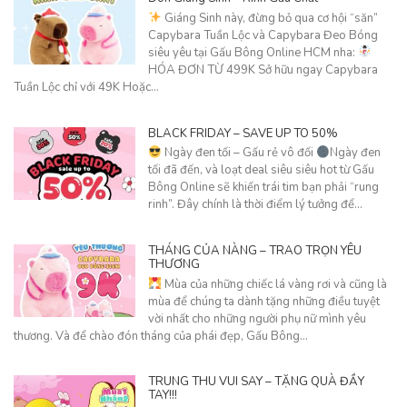
Giáng Sinh này, đừng bỏ qua cơ hội “săn”
Capybara Tuần Lộc và Capybara Đeo Bóng
siêu yêu tại Gấu Bông Online HCM nha:
HÓA ĐƠN TỪ 499K Sở hữu ngay Capybara
Tuần Lộc chỉ với 49K Hoặc…
BLACK FRIDAY – SAVE UP TO 50%
Ngày đen tối – Gấu rẻ vô đối
Ngày đen
tối đã đến, và loạt deal siêu siêu hot từ Gấu
Bông Online sẽ khiến trái tim bạn phải “rung
rinh”. Đây chính là thời điểm lý tưởng để…
THÁNG CỦA NÀNG – TRAO TRỌN YÊU
THƯƠNG
Mùa của những chiếc lá vàng rơi và cũng là
mùa để chúng ta dành tặng những điều tuyệt
vời nhất cho những người phụ nữ mình yêu
thương. Và để chào đón tháng của phái đẹp, Gấu Bông…
TRUNG THU VUI SAY – TẶNG QUÀ ĐẦY
TAY!!!