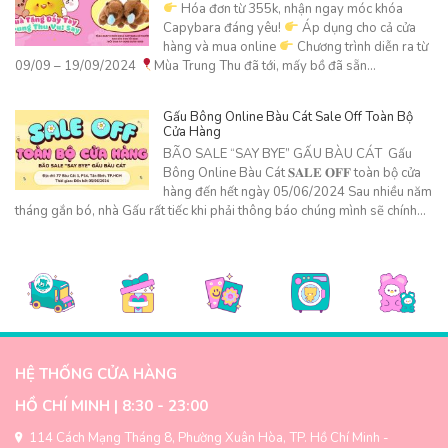
Hóa đơn từ 355k, nhận ngay móc khóa
Capybara đáng yêu!
Áp dụng cho cả cửa
hàng và mua online
Chương trình diễn ra từ
09/09 – 19/09/2024
Mùa Trung Thu đã tới, mấy bồ đã sẵn…
Gấu Bông Online Bàu Cát Sale Off Toàn Bộ
Cửa Hàng
BÃO SALE “SAY BYE” GẤU BÀU CÁT Gấu
Bông Online Bàu Cát 𝐒𝐀𝐋𝐄 𝐎𝐅𝐅 toàn bộ cửa
hàng đến hết ngày 05/06/2024 Sau nhiều năm
tháng gắn bó, nhà Gấu rất tiếc khi phải thông báo chúng mình sẽ chính…
HỆ THỐNG CỬA HÀNG
HỒ CHÍ MINH | 8:30 - 23:00
114 Cách Mạng Tháng 8, Phường Xuân Hòa, TP. Hồ Chí Minh -