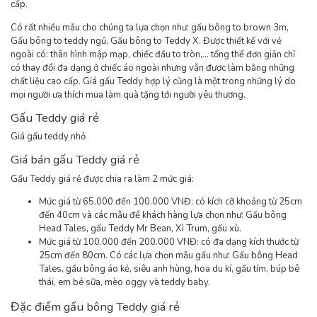
cấp.
Có rất nhiều mẫu cho chúng ta lựa chọn như: gấu bông to brown 3m,
Gấu bông to teddy ngủ, Gấu bông to Teddy X. Được thiết kế với vẻ
ngoài có: thân hình mập mạp, chiếc đầu to tròn,… tổng thể đơn giản chỉ
có thay đổi đa dạng ở chiếc áo ngoài nhưng vẫn được làm bằng những
chất liệu cao cấp. Giá gấu Teddy hợp lý cũng là một trong những lý do
mọi người ưa thích mua làm quà tặng tới người yêu thương.
Gấu Teddy giá rẻ
Giá gấu teddy nhỏ
Giá bán gấu Teddy giá rẻ
Gấu Teddy giá rẻ được chia ra làm 2 mức giá:
Mức giá từ 65.000 đến 100.000 VNĐ: có kích cỡ khoảng từ 25cm
đến 40cm và các mẫu để khách hàng lựa chọn như: Gấu bông
Head Tales, gấu Teddy Mr Bean, Xì Trum, gấu xù.
Mức giá từ 100.000 đến 200.000 VNĐ: có đa dạng kích thước từ
25cm đến 80cm. Có các lựa chọn mẫu gấu như: Gấu bông Head
Tales, gấu bông áo kẻ, siêu anh hùng, hoa du kí, gấu tím, búp bê
thái, em bé sữa, mèo oggy và teddy baby.
Đặc điểm gấu bông Teddy giá rẻ