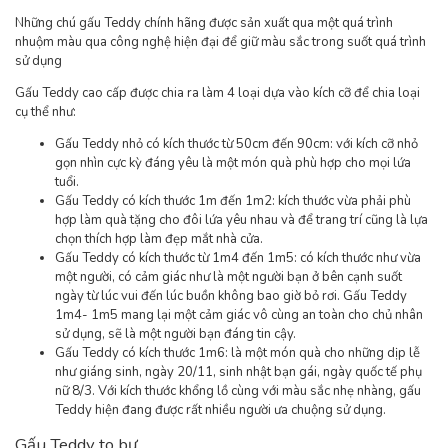
Những chú gấu Teddy chính hãng được sản xuất qua một quá trình
nhuộm màu qua công nghệ hiện đại để giữ màu sắc trong suốt quá trình
sử dụng
Gấu Teddy cao cấp được chia ra làm 4 loại dựa vào kích cỡ để chia loại
cụ thể như:
Gấu Teddy nhỏ có kích thước từ 50cm đến 90cm: với kích cỡ nhỏ
gọn nhìn cực kỳ đáng yêu là một món quà phù hợp cho mọi lứa
tuổi.
Gấu Teddy có kích thước 1m đến 1m2: kích thước vừa phải phù
hợp làm quà tặng cho đôi lứa yêu nhau và để trang trí cũng là lựa
chọn thích hợp làm đẹp mắt nhà cửa.
Gấu Teddy có kích thước từ 1m4 đến 1m5: có kích thước như vừa
một người, có cảm giác như là một người bạn ở bên cạnh suốt
ngày từ lúc vui đến lúc buồn không bao giờ bỏ rơi. Gấu Teddy
1m4- 1m5 mang lại một cảm giác vô cùng an toàn cho chủ nhân
sử dụng, sẽ là một người bạn đáng tin cậy.
Gấu Teddy có kích thước 1m6: là một món quà cho những dịp lễ
như giáng sinh, ngày 20/11, sinh nhật bạn gái, ngày quốc tế phụ
nữ 8/3. Với kích thước khổng lồ cùng với màu sắc nhẹ nhàng, gấu
Teddy hiện đang được rất nhiều người ưa chuộng sử dụng.
Gấu Teddy to bự