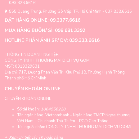
093.828.6616
555 Quang Trung, Phường Gò Vấp, TP. Hồ Chí Minh - 037.838.6616
ĐẶT HÀNG ONLINE: 09.3377.6616
MUA HÀNG BUÔN/ SỈ: 098 681 3392
HOTLINE PHẢN ÁNH SP/ DV: 039.333.6616
THÔNG TIN DOANH NGHIỆP:
CÔNG TY TNHH THƯƠNG MẠI DỊCH VỤ GOMI
MST: 0319329631
Địa chỉ: 717, Đường Phan Văn Trị, Khu Phố 18, Phường Hạnh Thông,
Thành phố Hồ Chí Minh
CHUYỂN KHOẢN ONLINE
CHUYỂN KHOẢN ONLINE
Số tài khoản:
1064556228
Tên ngân hàng: Vietcombank – Ngân hàng TMCP Ngoại thương
Việt Nam – Chi nhánh Thủ Thiêm – PGD Cao Thắng
Tên người nhận: CONG TY TNHH THUONG MAI DICH VU GOMI
+
Xem chi tiết các TK ngân hàng