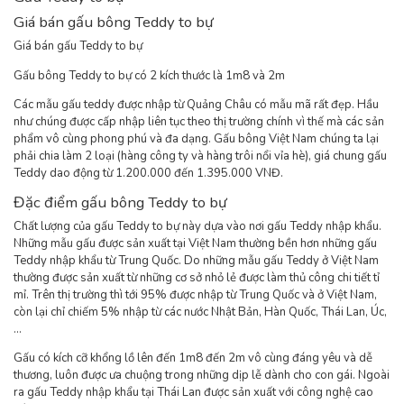
Giá bán gấu bông Teddy to bự
Giá bán gấu Teddy to bự
Gấu bông Teddy to bự có 2 kích thước là 1m8 và 2m
Các mẫu gấu teddy được nhập từ Quảng Châu có mẫu mã rất đẹp. Hầu
như chúng được cấp nhập liên tục theo thị trường chính vì thế mà các sản
phẩm vô cùng phong phú và đa dạng. Gấu bông Việt Nam chúng ta lại
phải chia làm 2 loại (hàng công ty và hàng trôi nổi vỉa hè), giá chung gấu
Teddy dao động từ 1.200.000 đến 1.395.000 VNĐ.
Đặc điểm gấu bông Teddy to bự
Chất lượng của gấu Teddy to bự này dựa vào nơi gấu Teddy nhập khẩu.
Những mẫu gấu được sản xuất tại Việt Nam thường bền hơn những gấu
Teddy nhập khẩu từ Trung Quốc. Do những mẫu gấu Teddy ở Việt Nam
thường được sản xuất từ những cơ sở nhỏ lẻ được làm thủ công chi tiết tỉ
mỉ. Trên thị trường thì tới 95% được nhập từ Trung Quốc và ở Việt Nam,
còn lại chỉ chiếm 5% nhập từ các nước Nhật Bản, Hàn Quốc, Thái Lan, Úc,
…
Gấu có kích cỡ khổng lồ lên đến 1m8 đến 2m vô cùng đáng yêu và dễ
thương, luôn được ưa chuộng trong những dịp lễ dành cho con gái. Ngoài
ra gấu Teddy nhập khẩu tại Thái Lan được sản xuất với công nghệ cao