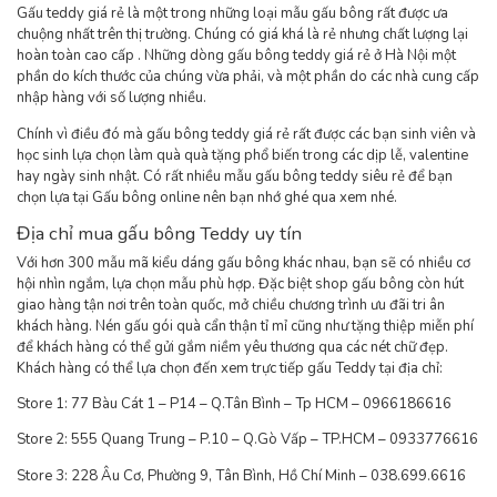
Gấu teddy giá rẻ là một trong những loại mẫu gấu bông rất được ưa
chuộng nhất trên thị trường. Chúng có giá khá là rẻ nhưng chất lượng lại
hoàn toàn cao cấp . Những dòng gấu bông teddy giá rẻ ở Hà Nội một
phần do kích thước của chúng vừa phải, và một phần do các nhà cung cấp
nhập hàng với số lượng nhiều.
Chính vì điều đó mà gấu bông teddy giá rẻ rất được các bạn sinh viên và
học sinh lựa chọn làm quà quà tặng phổ biến trong các dịp lễ, valentine
hay ngày sinh nhật. Có rất nhiều mẫu gấu bông teddy siêu rẻ để bạn
chọn lựa tại Gấu bông online nên bạn nhớ ghé qua xem nhé.
Địa chỉ mua gấu bông Teddy uy tín
Với hơn 300 mẫu mã kiểu dáng gấu bông khác nhau, bạn sẽ có nhiều cơ
hội nhìn ngắm, lựa chọn mẫu phù hợp. Đặc biệt shop gấu bông còn hút
giao hàng tận nơi trên toàn quốc, mở chiều chương trình ưu đãi tri ân
khách hàng. Nén gấu gói quà cẩn thận tỉ mỉ cũng như tặng thiệp miễn phí
để khách hàng có thể gửi gắm niềm yêu thương qua các nét chữ đẹp.
Khách hàng có thể lựa chọn đến xem trực tiếp gấu Teddy tại địa chỉ:
Store 1: 77 Bàu Cát 1 – P14 – Q.Tân Bình – Tp HCM – 0966186616
Store 2: 555 Quang Trung – P.10 – Q.Gò Vấp – TP.HCM – 0933776616
Store 3: 228 Âu Cơ, Phường 9, Tân Bình, Hồ Chí Minh – 038.699.6616