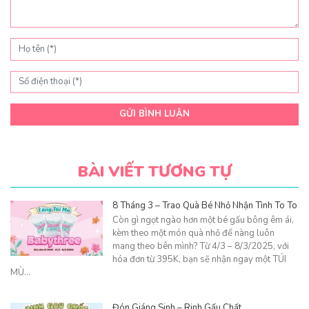
GỬI BÌNH LUẬN
BÀI VIẾT TƯƠNG TỰ
8 Tháng 3 – Trao Quà Bé Nhỏ Nhận Tình To To
Còn gì ngọt ngào hơn một bé gấu bông êm ái,
kèm theo một món quà nhỏ để nàng luôn
mang theo bên mình? Từ 4/3 – 8/3/2025, với
hóa đơn từ 395K, bạn sẽ nhận ngay một TÚI
MÙ…
Đón Giáng Sinh – Rinh Gấu Chất