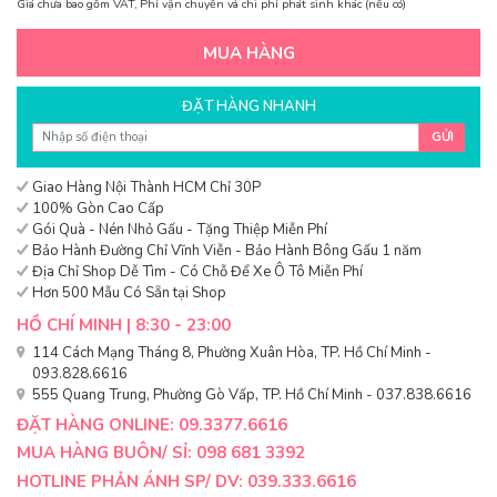
Giá chưa bao gồm VAT, Phí vận chuyển và chi phí phát sinh khác (nếu có)
MUA HÀNG
ĐẶT HÀNG NHANH
GỬI
Giao Hàng Nội Thành HCM Chỉ 30P
100% Gòn Cao Cấp
Gói Quà - Nén Nhỏ Gấu - Tặng Thiệp Miễn Phí
Bảo Hành Đường Chỉ Vĩnh Viễn - Bảo Hành Bông Gấu 1 năm
Địa Chỉ Shop Dễ Tìm - Có Chỗ Để Xe Ô Tô Miễn Phí
Hơn 500 Mẫu Có Sẵn tại Shop
HỒ CHÍ MINH | 8:30 - 23:00
114 Cách Mạng Tháng 8, Phường Xuân Hòa, TP. Hồ Chí Minh -
093.828.6616
555 Quang Trung, Phường Gò Vấp, TP. Hồ Chí Minh - 037.838.6616
ĐẶT HÀNG ONLINE: 09.3377.6616
MUA HÀNG BUÔN/ SỈ: 098 681 3392
HOTLINE PHẢN ÁNH SP/ DV: 039.333.6616