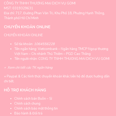
CÔNG TY TNHH THƯƠNG MẠI DỊCH VỤ GOMI
MST: 0319329631
Địa chỉ: 717, Đường Phan Văn Trị, Khu Phố 18, Phường Hạnh Thông,
Thành phố Hồ Chí Minh
CHUYỂN KHOẢN ONLINE
CHUYỂN KHOẢN ONLINE
Số tài khoản:
1064556228
Tên ngân hàng: Vietcombank – Ngân hàng TMCP Ngoại thương
Việt Nam – Chi nhánh Thủ Thiêm – PGD Cao Thắng
Tên người nhận: CONG TY TNHH THUONG MAI DICH VU GOMI
+
Xem chi tiết các TK ngân hàng
+
Paypal & Các hình thức chuyển khoản khác liên hệ để được hướng dẫn
chi tiết.
HỖ TRỢ KHÁCH HÀNG
Chính sách bán Buôn – Sỉ
Chính sách chung
Chính sách bảo mật thông tin
Bảo hành & Đổi trả