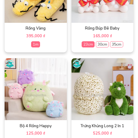
Rồng Vàng
Rồng Búp Bê Baby
395,000
165,000
₫
₫
1m
23cm
30cm
35cm
Sản
Sản
phẩm
phẩm
này
này
có
có
nhiều
nhiều
biến
biến
thể.
thể.
Các
Các
tùy
tùy
chọn
chọn
có
có
thể
thể
được
được
Bộ 4 Rồng Happy
Trứng Khủng Long 2 In 1
chọn
chọn
125,000
525,000
₫
₫
trên
trên