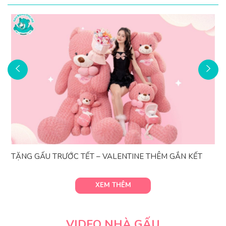
TẶNG GẤU TRƯỚC TẾT – VALENTINE THÊM GẮN KẾT
XEM THÊM
VIDEO NHÀ GẤU