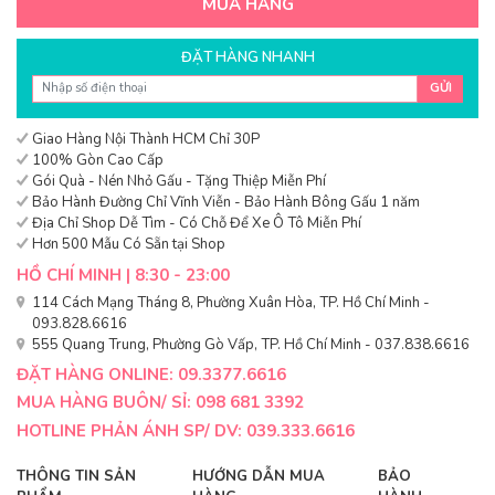
MUA HÀNG
ĐẶT HÀNG NHANH
GỬI
Giao Hàng Nội Thành HCM Chỉ 30P
100% Gòn Cao Cấp
Gói Quà - Nén Nhỏ Gấu - Tặng Thiệp Miễn Phí
Bảo Hành Đường Chỉ Vĩnh Viễn - Bảo Hành Bông Gấu 1 năm
Địa Chỉ Shop Dễ Tìm - Có Chỗ Để Xe Ô Tô Miễn Phí
Hơn 500 Mẫu Có Sẵn tại Shop
HỒ CHÍ MINH | 8:30 - 23:00
114 Cách Mạng Tháng 8, Phường Xuân Hòa, TP. Hồ Chí Minh -
093.828.6616
555 Quang Trung, Phường Gò Vấp, TP. Hồ Chí Minh - 037.838.6616
ĐẶT HÀNG ONLINE: 09.3377.6616
MUA HÀNG BUÔN/ SỈ: 098 681 3392
HOTLINE PHẢN ÁNH SP/ DV: 039.333.6616
THÔNG TIN SẢN
HƯỚNG DẪN MUA
BẢO