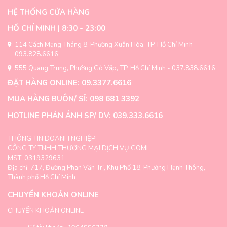
Các
thể.
tùy
HỆ THỐNG CỬA HÀNG
Các
chọn
tùy
HỒ CHÍ MINH | 8:30 - 23:00
có
chọn
thể
có
114 Cách Mạng Tháng 8, Phường Xuân Hòa, TP. Hồ Chí Minh -
được
thể
093.828.6616
chọn
được
trên
555 Quang Trung, Phường Gò Vấp, TP. Hồ Chí Minh - 037.838.6616
chọn
trang
trên
ĐẶT HÀNG ONLINE: 09.3377.6616
sản
trang
phẩm
MUA HÀNG BUÔN/ SỈ: 098 681 3392
sản
phẩm
HOTLINE PHẢN ÁNH SP/ DV: 039.333.6616
THÔNG TIN DOANH NGHIỆP:
CÔNG TY TNHH THƯƠNG MẠI DỊCH VỤ GOMI
MST: 0319329631
Địa chỉ: 717, Đường Phan Văn Trị, Khu Phố 18, Phường Hạnh Thông,
Thành phố Hồ Chí Minh
CHUYỂN KHOẢN ONLINE
CHUYỂN KHOẢN ONLINE