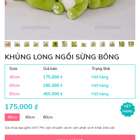
KHỦNG LONG NGỒI SỪNG BÔNG
Size
Giá bán
Trạng thái
40cm
175,000
Hết hàng
₫
60cm
285,000
Hết hàng
₫
80cm
455,000
Hết hàng
₫
175,000
₫
HẾT
HÀNG
40cm
60cm
80cm
Giá chưa bao gồm VAT, Phí vận chuyển và chi phí phát sinh khác (nếu có)