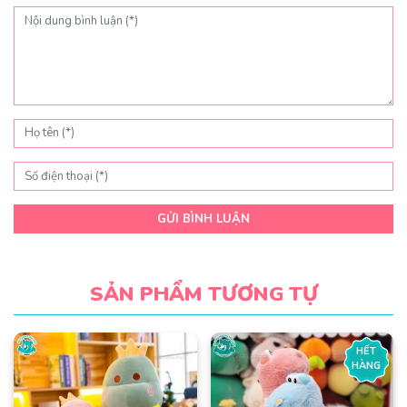
GỬI BÌNH LUẬN
SẢN PHẨM TƯƠNG TỰ
HẾT
HÀNG