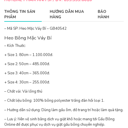
THÔNG TIN SẢN
HƯỚNG DẪN MUA
BẢO
PHẨM
HÀNG
HÀNH
– Mã SP: Heo Mặc Váy Bí – GB40542
Heo Bông Mặc Váy Bí
– Kích Thước:
+ Size 1: 80cm –
1.100.000
đ.
+ Size 2: 50cm –
485.000
đ.
+ Size 3: 40cm – 365.000đ.
+ Size 4: 30cm –
255.000
đ.
– Chất vải: Vải lông thú
– Chất liệu bông: 100% bông polyester trắng đàn hồi loại 1.
– Hướng dẫn sử dụng: Dùng làm gấu ôm, đồ trang trí hoặc làm quà tặng.
– Lưu ý: Nên vệ sinh bằng dịch vụ giặt khô hoặc mang tới Gấu Bông
Online để được phục vụ dịch vụ giặt gấu bông chuyên nghiệp.