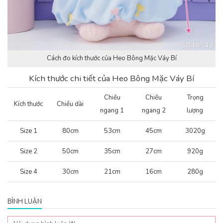
Cách đo kích thước của Heo Bông Mặc Váy Bí
Kích thước chi tiết của Heo Bông Mặc Váy Bí
Chiều
Chiều
Trọng
Kích thước
Chiều dài
ngang 1
ngang 2
lượng
Size 1
80cm
53cm
45cm
3020g
Size 2
50cm
35cm
27cm
920g
Size 4
30cm
21cm
16cm
280g
BÌNH LUẬN