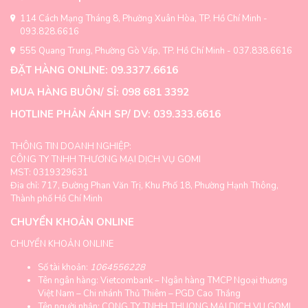
chọn
thể
có
114 Cách Mạng Tháng 8, Phường Xuân Hòa, TP. Hồ Chí Minh -
được
thể
093.828.6616
chọn
được
trên
555 Quang Trung, Phường Gò Vấp, TP. Hồ Chí Minh - 037.838.6616
chọn
trang
trên
ĐẶT HÀNG ONLINE: 09.3377.6616
sản
trang
phẩm
MUA HÀNG BUÔN/ SỈ: 098 681 3392
sản
phẩm
HOTLINE PHẢN ÁNH SP/ DV: 039.333.6616
THÔNG TIN DOANH NGHIỆP:
CÔNG TY TNHH THƯƠNG MẠI DỊCH VỤ GOMI
MST: 0319329631
Địa chỉ: 717, Đường Phan Văn Trị, Khu Phố 18, Phường Hạnh Thông,
Thành phố Hồ Chí Minh
CHUYỂN KHOẢN ONLINE
CHUYỂN KHOẢN ONLINE
Số tài khoản:
1064556228
Tên ngân hàng: Vietcombank – Ngân hàng TMCP Ngoại thương
Việt Nam – Chi nhánh Thủ Thiêm – PGD Cao Thắng
Tên người nhận: CONG TY TNHH THUONG MAI DICH VU GOMI