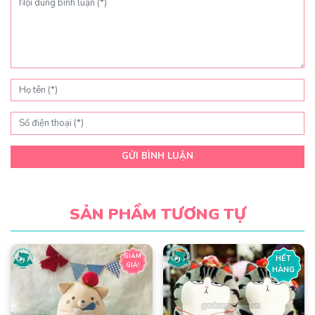
GỬI BÌNH LUẬN
SẢN PHẨM TƯƠNG TỰ
GIẢM
HẾT
GIÁ!
HÀNG