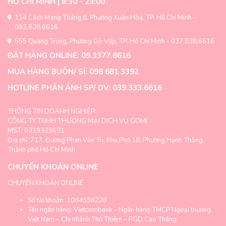
HỒ CHÍ MINH | 8:30 - 23:00
chọn
có
có
thể
114 Cách Mạng Tháng 8, Phường Xuân Hòa, TP. Hồ Chí Minh -
thể
được
093.828.6616
được
chọn
555 Quang Trung, Phường Gò Vấp, TP. Hồ Chí Minh - 037.838.6616
chọn
trên
trên
ĐẶT HÀNG ONLINE: 09.3377.6616
trang
trang
sản
MUA HÀNG BUÔN/ SỈ: 098 681 3392
sản
phẩm
phẩm
HOTLINE PHẢN ÁNH SP/ DV: 039.333.6616
THÔNG TIN DOANH NGHIỆP:
CÔNG TY TNHH THƯƠNG MẠI DỊCH VỤ GOMI
MST: 0319329631
Địa chỉ: 717, Đường Phan Văn Trị, Khu Phố 18, Phường Hạnh Thông,
Thành phố Hồ Chí Minh
CHUYỂN KHOẢN ONLINE
CHUYỂN KHOẢN ONLINE
Số tài khoản:
1064556228
Tên ngân hàng: Vietcombank – Ngân hàng TMCP Ngoại thương
Việt Nam – Chi nhánh Thủ Thiêm – PGD Cao Thắng