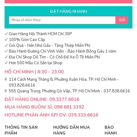
ĐẶT HÀNG NHANH
GỬI
Giao Hàng Nội Thành HCM Chỉ 30P
100% Gòn Cao Cấp
Gói Quà - Nén Nhỏ Gấu - Tặng Thiệp Miễn Phí
Bảo Hành Đường Chỉ Vĩnh Viễn - Bảo Hành Bông Gấu 1 năm
Địa Chỉ Shop Dễ Tìm - Có Chỗ Để Xe Ô Tô Miễn Phí
Hơn 500 Mẫu Có Sẵn tại Shop
HỒ CHÍ MINH | 8:30 - 23:00
114 Cách Mạng Tháng 8, Phường Xuân Hòa, TP. Hồ Chí Minh -
093.828.6616
555 Quang Trung, Phường Gò Vấp, TP. Hồ Chí Minh - 037.838.6616
ĐẶT HÀNG ONLINE: 09.3377.6616
MUA HÀNG BUÔN/ SỈ: 098 681 3392
HOTLINE PHẢN ÁNH SP/ DV: 039.333.6616
THÔNG TIN SẢN
HƯỚNG DẪN MUA
BẢO
PHẨM
HÀNG
HÀNH