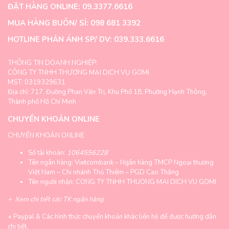
trên
trên
ĐẶT HÀNG ONLINE: 09.3377.6616
trang
trang
MUA HÀNG BUÔN/ SỈ: 098 681 3392
sản
sản
phẩm
phẩm
HOTLINE PHẢN ÁNH SP/ DV: 039.333.6616
THÔNG TIN DOANH NGHIỆP:
CÔNG TY TNHH THƯƠNG MẠI DỊCH VỤ GOMI
MST: 0319329631
Địa chỉ: 717, Đường Phan Văn Trị, Khu Phố 18, Phường Hạnh Thông,
Thành phố Hồ Chí Minh
CHUYỂN KHOẢN ONLINE
CHUYỂN KHOẢN ONLINE
Số tài khoản:
1064556228
Tên ngân hàng: Vietcombank – Ngân hàng TMCP Ngoại thương
Việt Nam – Chi nhánh Thủ Thiêm – PGD Cao Thắng
Tên người nhận: CONG TY TNHH THUONG MAI DICH VU GOMI
+
Xem chi tiết các TK ngân hàng
+
Paypal & Các hình thức chuyển khoản khác liên hệ để được hướng dẫn
chi tiết.