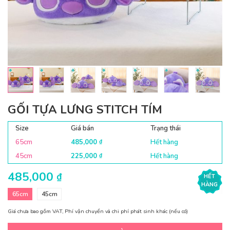
GỐI TỰA LƯNG STITCH TÍM
Size
Giá bán
Trạng thái
65cm
485,000
Hết hàng
₫
45cm
225,000
Hết hàng
₫
485,000
₫
HẾT
HÀNG
65cm
45cm
Giá chưa bao gồm VAT, Phí vận chuyển và chi phí phát sinh khác (nếu có)