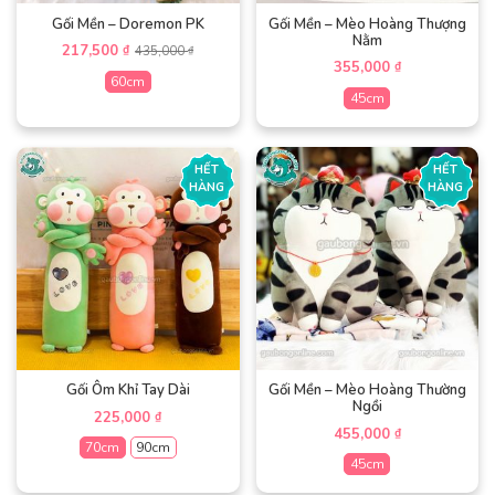
Gối Mền – Doremon PK
Gối Mền – Mèo Hoàng Thượng
Nằm
217,500
₫
435,000
₫
355,000
₫
60cm
45cm
Sản
Sản
phẩm
phẩm
này
HẾT
HẾT
này
có
HÀNG
HÀNG
có
nhiều
nhiều
biến
biến
thể.
thể.
Các
Các
tùy
tùy
chọn
chọn
có
có
thể
thể
được
được
Gối Ôm Khỉ Tay Dài
Gối Mền – Mèo Hoàng Thường
chọn
Ngồi
chọn
trên
225,000
₫
trên
trang
455,000
₫
70cm
90cm
trang
sản
45cm
sản
phẩm
Sản
phẩm