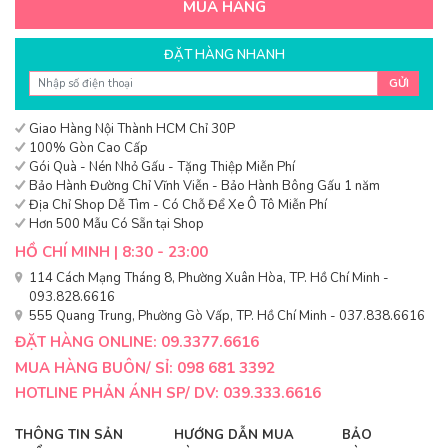
MUA HÀNG
ĐẶT HÀNG NHANH
GỬI
Giao Hàng Nội Thành HCM Chỉ 30P
100% Gòn Cao Cấp
Gói Quà - Nén Nhỏ Gấu - Tặng Thiệp Miễn Phí
Bảo Hành Đường Chỉ Vĩnh Viễn - Bảo Hành Bông Gấu 1 năm
Địa Chỉ Shop Dễ Tìm - Có Chỗ Để Xe Ô Tô Miễn Phí
Hơn 500 Mẫu Có Sẵn tại Shop
HỒ CHÍ MINH | 8:30 - 23:00
114 Cách Mạng Tháng 8, Phường Xuân Hòa, TP. Hồ Chí Minh -
093.828.6616
555 Quang Trung, Phường Gò Vấp, TP. Hồ Chí Minh - 037.838.6616
ĐẶT HÀNG ONLINE: 09.3377.6616
MUA HÀNG BUÔN/ SỈ: 098 681 3392
HOTLINE PHẢN ÁNH SP/ DV: 039.333.6616
THÔNG TIN SẢN
HƯỚNG DẪN MUA
BẢO