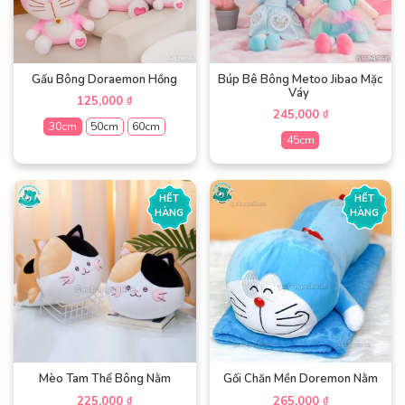
Thành phố Hồ Chí Minh
CHUYỂN KHOẢN ONLINE
CHUYỂN KHOẢN ONLINE
Số tài khoản:
1064556228
Tên ngân hàng: Vietcombank – Ngân hàng TMCP Ngoại thương
Việt Nam – Chi nhánh Thủ Thiêm – PGD Cao Thắng
Tên người nhận: CONG TY TNHH THUONG MAI DICH VU GOMI
+
Xem chi tiết các TK ngân hàng
+
Paypal & Các hình thức chuyển khoản khác liên hệ để được hướng dẫn
chi tiết.
HỖ TRỢ KHÁCH HÀNG
Chính sách bán Buôn – Sỉ
Chính sách chung
Chính sách bảo mật thông tin
Bảo hành & Đổi trả
Giới thiệu & Liên hệ
XEM GẤU BÔNG VỚI