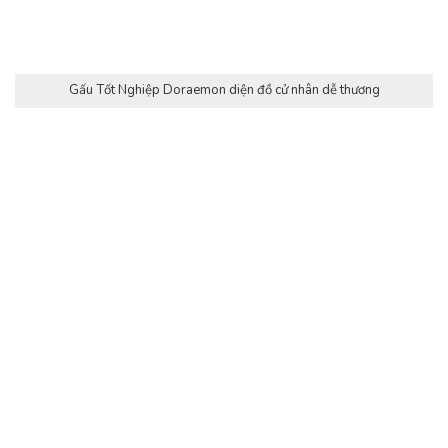
Cách đo kích thước của Gấu Tốt Nghiệp Doraemon
Cách đo kích thước của Gấu Tốt Nghiệp Doraemon
Kích thước
Chiều dài
Chiều ngang
Trọng lượng