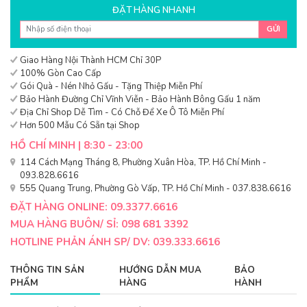
ĐẶT HÀNG NHANH
GỬI
Giao Hàng Nội Thành HCM Chỉ 30P
100% Gòn Cao Cấp
Gói Quà - Nén Nhỏ Gấu - Tặng Thiệp Miễn Phí
Bảo Hành Đường Chỉ Vĩnh Viễn - Bảo Hành Bông Gấu 1 năm
Địa Chỉ Shop Dễ Tìm - Có Chỗ Để Xe Ô Tô Miễn Phí
Hơn 500 Mẫu Có Sẵn tại Shop
HỒ CHÍ MINH | 8:30 - 23:00
114 Cách Mạng Tháng 8, Phường Xuân Hòa, TP. Hồ Chí Minh -
093.828.6616
555 Quang Trung, Phường Gò Vấp, TP. Hồ Chí Minh - 037.838.6616
ĐẶT HÀNG ONLINE: 09.3377.6616
MUA HÀNG BUÔN/ SỈ: 098 681 3392
HOTLINE PHẢN ÁNH SP/ DV: 039.333.6616
THÔNG TIN SẢN
HƯỚNG DẪN MUA
BẢO
PHẨM
HÀNG
HÀNH