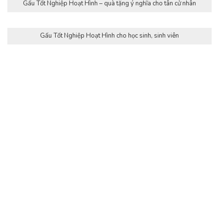
Gấu Tốt Nghiệp Hoạt Hình – quà tặng ý nghĩa cho tân cử nhân
Gấu Tốt Nghiệp Hoạt Hình cho học sinh, sinh viên
Gấu Tốt Nghiệp Doraemon diện đồ cử nhân dễ thương
Gấu Tốt Nghiệp Doraemon mềm mại, êm ái
Gấu Tốt Nghiệp Doraemon thiết kế tỉ mỉ, đẹp mắt
Gấu Tốt Nghiệp Doraemon đường may chắc chắn