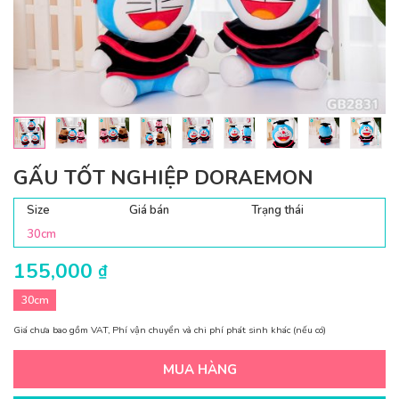
GẤU TỐT NGHIỆP DORAEMON
Size
Giá bán
Trạng thái
30cm
155,000
₫
30cm
Giá chưa bao gồm VAT, Phí vận chuyển và chi phí phát sinh khác (nếu có)
MUA HÀNG