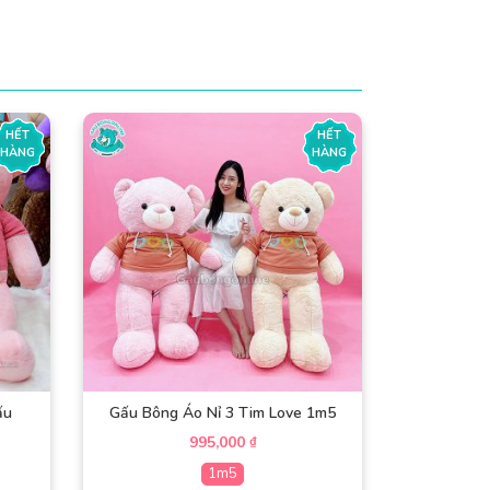
HẾT
HẾT
HÀNG
HÀNG
ấu
Gấu Bông Áo Nỉ 3 Tim Love 1m5
995,000
₫
1m5