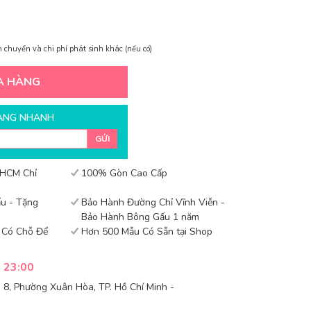
 chuyển và chi phí phát sinh khác (nếu có)
A HÀNG
ÀNG NHANH
GỬI
 HCM Chỉ
100% Gòn Cao Cấp
u - Tặng
Bảo Hành Đường Chỉ Vĩnh Viễn -
Bảo Hành Bông Gấu 1 năm
- Có Chỗ Để
Hơn 500 Mẫu Có Sẵn tại Shop
- 23:00
8, Phường Xuân Hòa, TP. Hồ Chí Minh -