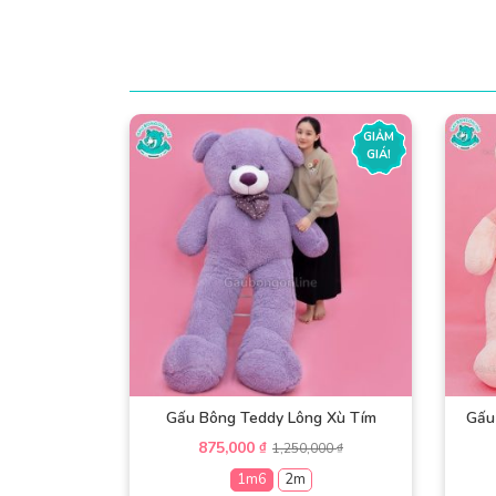
GIẢM
GIÁ!
Gấu Bông Teddy Lông Xù Tím
Gấu
875,000
₫
1,250,000
₫
1m6
2m