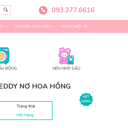
093.377.6616
ỆN
CHUYỆN NHÀ GẤU
HÀNG MỚI VỀ
ẤU BÔNG
NÉN NHỎ GẤU
EDDY NƠ HOA HỒNG
HẾT
HÀNG
Trạng thái
Hết hàng