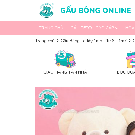
Skip to content
GẤU BÔNG ONLINE
TRANG CHỦ
GẤU TEDDY CAO CẤP
HOẠ
Trang chủ
Gấu Bông Teddy 1m5 - 1m6 - 1m7
GIAO HÀNG TẬN NHÀ
BỌC QUÀ