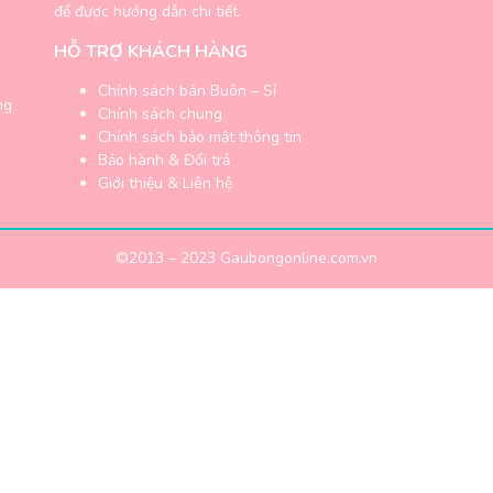
để được hướng dẫn chi tiết.
HỖ TRỢ KHÁCH HÀNG
Chính sách bán Buôn – Sỉ
ng
Chính sách chung
Chính sách bảo mật thông tin
Bảo hành & Đổi trả
Giới thiệu & Liên hệ
©2013 – 2023
Gaubongonline.com.vn