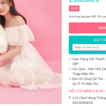
1,100,000
₫
1m6
Giá chưa bao gồm VAT, Phí vận
MU
ĐẶT H
Giao Hàng Nội Thành
30P
Gói Quà - Nén Nhỏ Gấ
Thiệp Miễn Phí
Địa Chỉ Shop Dễ Tìm 
Xe Ô Tô Miễn Phí
HỒ CHÍ MINH | 8:30 
114 Cách Mạng Tháng 
093.828.6616