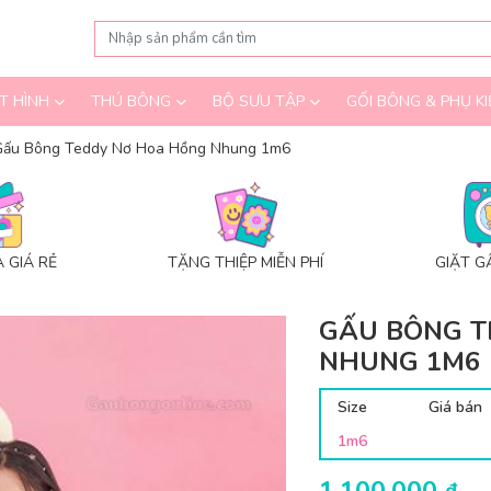
T HÌNH
THÚ BÔNG
BỘ SƯU TẬP
GỐI BÔNG & PHỤ KI
Gấu Bông Teddy Nơ Hoa Hồng Nhung 1m6
 GIÁ RẺ
TẶNG THIỆP MIỄN PHÍ
GIẶT G
GẤU BÔNG T
NHUNG 1M6
Size
Giá bán
1m6