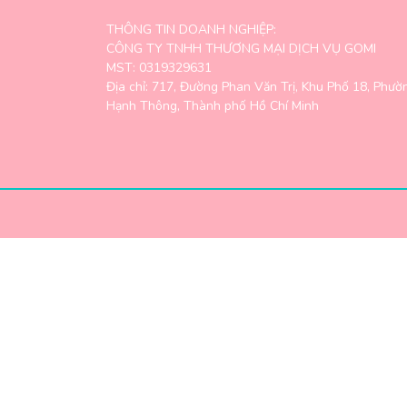
THÔNG TIN DOANH NGHIỆP:
CÔNG TY TNHH THƯƠNG MẠI DỊCH VỤ GOMI
MST: 0319329631
Địa chỉ: 717, Đường Phan Văn Trị, Khu Phố 18, Phườ
Hạnh Thông, Thành phố Hồ Chí Minh