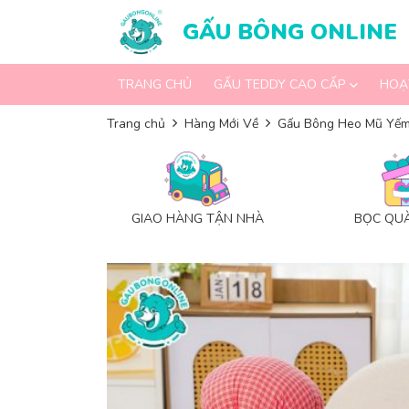
Skip to content
GẤU BÔNG ONLINE
TRANG CHỦ
GẤU TEDDY CAO CẤP
HOẠ
Trang chủ
Hàng Mới Về
Gấu Bông Heo Mũ Yếm
GIAO HÀNG TẬN NHÀ
BỌC QUÀ