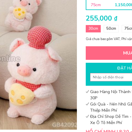
75cm
1,150,0
255,000
₫
30cm
50cm
75c
Giá chưa bao gồm VAT, Phí vận
MU
ĐẶT H
Giao Hàng Nội Thành
30P
Gói Quà - Nén Nhỏ Gấ
Thiệp Miễn Phí
Địa Chỉ Shop Dễ Tìm 
Xe Ô Tô Miễn Phí
HỒ CHÍ MINH | 8:30 