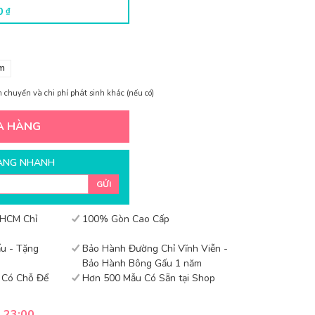
00
₫
m
 chuyển và chi phí phát sinh khác (nếu có)
A HÀNG
ÀNG NHANH
GỬI
 HCM Chỉ
100% Gòn Cao Cấp
u - Tặng
Bảo Hành Đường Chỉ Vĩnh Viễn -
Bảo Hành Bông Gấu 1 năm
- Có Chỗ Để
Hơn 500 Mẫu Có Sẵn tại Shop
- 23:00