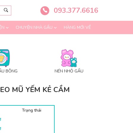
093.377.6616
ỆN
CHUYỆN NHÀ GẤU
HÀNG MỚI VỀ
ẤU BÔNG
NÉN NHỎ GẤU
EO MŨ YẾM KẺ CẦM
Trạng thái
₫
₫