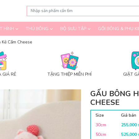
T HÌNH
THÚ BÔNG
BỘ SƯU TẬP
GỐI BÔNG & PHỤ KI
 Kẻ Cầm Cheese
 GIÁ RẺ
TẶNG THIỆP MIỄN PHÍ
GIẶT G
GẤU BÔNG H
CHEESE
Size
Giá bán
30cm
255,000
50cm
525,000