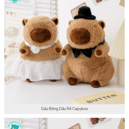
Gấu Bông Dâu Rể Capyboo