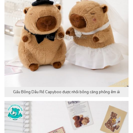
Gấu Bông Dâu Rể Capyboo được nhồi bông căng phồng êm ái