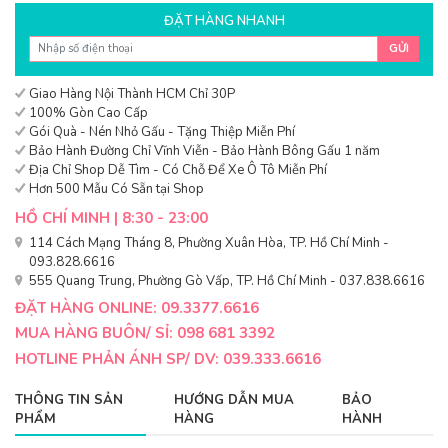
ĐẶT HÀNG NHANH
GỬI
Giao Hàng Nội Thành HCM Chỉ 30P
100% Gòn Cao Cấp
Gói Quà - Nén Nhỏ Gấu - Tặng Thiệp Miễn Phí
Bảo Hành Đường Chỉ Vĩnh Viễn - Bảo Hành Bông Gấu 1 năm
Địa Chỉ Shop Dễ Tìm - Có Chỗ Để Xe Ô Tô Miễn Phí
Hơn 500 Mẫu Có Sẵn tại Shop
HỒ CHÍ MINH | 8:30 - 23:00
114 Cách Mạng Tháng 8, Phường Xuân Hòa, TP. Hồ Chí Minh -
093.828.6616
555 Quang Trung, Phường Gò Vấp, TP. Hồ Chí Minh - 037.838.6616
ĐẶT HÀNG ONLINE: 09.3377.6616
MUA HÀNG BUÔN/ SỈ: 098 681 3392
HOTLINE PHẢN ÁNH SP/ DV: 039.333.6616
THÔNG TIN SẢN
HƯỚNG DẪN MUA
BẢO
PHẨM
HÀNG
HÀNH