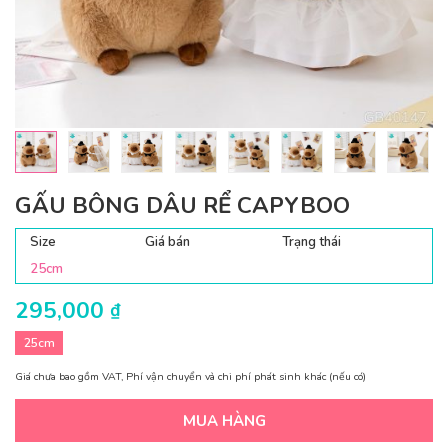
GẤU BÔNG DÂU RỂ CAPYBOO
Size
Giá bán
Trạng thái
25cm
295,000
₫
25cm
Giá chưa bao gồm VAT, Phí vận chuyển và chi phí phát sinh khác (nếu có)
MUA HÀNG