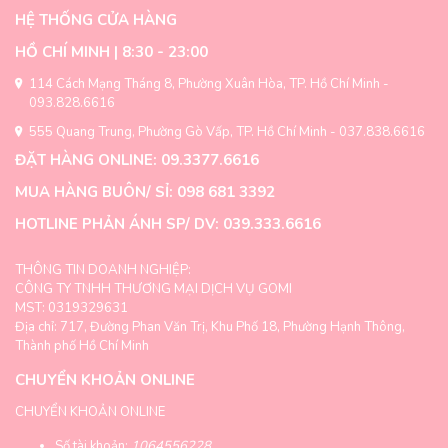
thể.
thể.
HỆ THỐNG CỬA HÀNG
Các
Các
tùy
tùy
HỒ CHÍ MINH | 8:30 - 23:00
chọn
chọn
có
có
114 Cách Mạng Tháng 8, Phường Xuân Hòa, TP. Hồ Chí Minh -
thể
thể
093.828.6616
được
được
555 Quang Trung, Phường Gò Vấp, TP. Hồ Chí Minh - 037.838.6616
chọn
chọn
trên
trên
ĐẶT HÀNG ONLINE: 09.3377.6616
trang
trang
MUA HÀNG BUÔN/ SỈ: 098 681 3392
sản
sản
phẩm
phẩm
HOTLINE PHẢN ÁNH SP/ DV: 039.333.6616
THÔNG TIN DOANH NGHIỆP:
CÔNG TY TNHH THƯƠNG MẠI DỊCH VỤ GOMI
MST: 0319329631
Địa chỉ: 717, Đường Phan Văn Trị, Khu Phố 18, Phường Hạnh Thông,
Thành phố Hồ Chí Minh
CHUYỂN KHOẢN ONLINE
CHUYỂN KHOẢN ONLINE
Số tài khoản:
1064556228