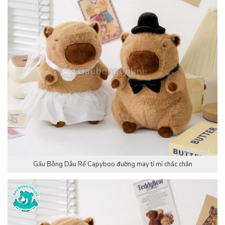
Gấu Bông Dâu Rể Capyboo đường may tỉ mỉ chắc chắn