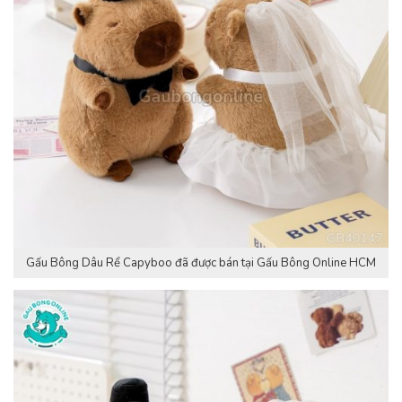
Gấu Bông Dâu Rể Capyboo đã được bán tại Gấu Bông Online HCM