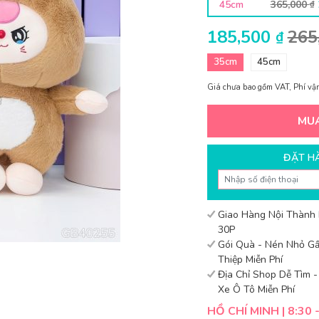
45cm
365,000
₫
185,500
265
₫
35cm
45cm
Giá chưa bao gồm VAT, Phí vận
MU
ĐẶT H
Giao Hàng Nội Thành
30P
Gói Quà - Nén Nhỏ Gấ
Thiệp Miễn Phí
Địa Chỉ Shop Dễ Tìm 
Xe Ô Tô Miễn Phí
HỒ CHÍ MINH | 8:30 