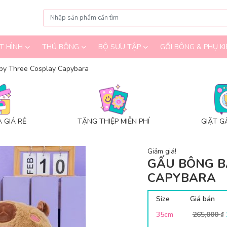
T HÌNH
THÚ BÔNG
BỘ SƯU TẬP
GỐI BÔNG & PHỤ KI
by Three Cosplay Capybara
 GIÁ RẺ
TẶNG THIỆP MIỄN PHÍ
GIẶT G
Giảm giá!
GẤU BÔNG B
CAPYBARA
Size
Giá bán
35cm
265,000
₫