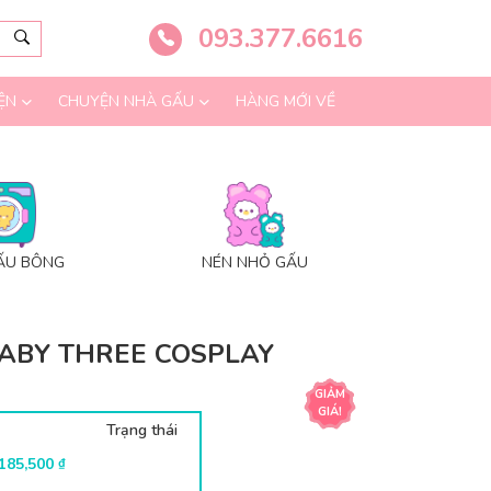
093.377.6616
ỆN
CHUYỆN NHÀ GẤU
HÀNG MỚI VỀ
ẤU BÔNG
NÉN NHỎ GẤU
ABY THREE COSPLAY
GIẢM
GIÁ!
Trạng thái
Giá
Giá
185,500
₫
gốc
hiện