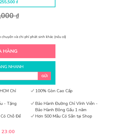
Giá
Giá
255,500
₫
là:
tại
gốc
hiện
265,000 ₫.
là:
,000
là:
tại
₫
185,500 ₫.
365,000 ₫.
là:
255,500 ₫.
 chuyển và chi phí phát sinh khác (nếu có)
A HÀNG
ÀNG NHANH
GỬI
 HCM Chỉ
100% Gòn Cao Cấp
u - Tặng
Bảo Hành Đường Chỉ Vĩnh Viễn -
Bảo Hành Bông Gấu 1 năm
- Có Chỗ Để
Hơn 500 Mẫu Có Sẵn tại Shop
- 23:00