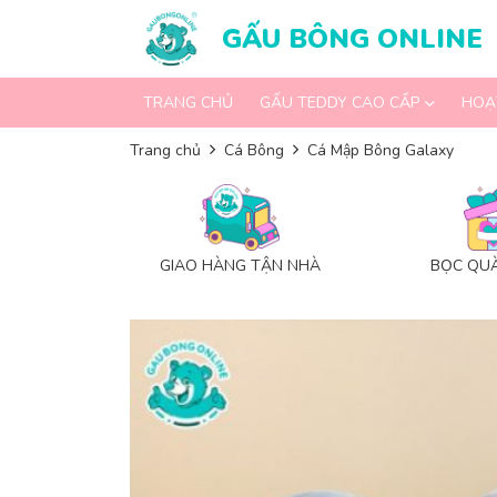
Skip to content
GẤU BÔNG ONLINE
TRANG CHỦ
GẤU TEDDY CAO CẤP
HOẠ
Trang chủ
Cá Bông
Cá Mập Bông Galaxy
GIAO HÀNG TẬN NHÀ
BỌC QUÀ