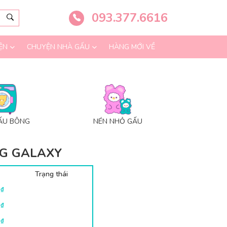
093.377.6616
ỆN
CHUYỆN NHÀ GẤU
HÀNG MỚI VỀ
ẤU BÔNG
NÉN NHỎ GẤU
G GALAXY
Trạng thái
0
₫
0
₫
0
₫