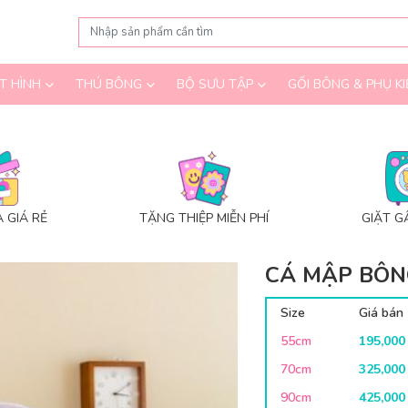
T HÌNH
THÚ BÔNG
BỘ SƯU TẬP
GỐI BÔNG & PHỤ KI
 GIÁ RẺ
TẶNG THIỆP MIỄN PHÍ
GIẶT G
CÁ MẬP BÔN
Size
Giá bán
55cm
195,00
70cm
325,00
90cm
425,00