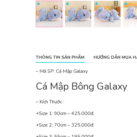
THÔNG TIN SẢN PHẨM
HƯỚNG DẪN MUA H
– Mã SP: Cá Mập Galaxy
Cá Mập Bông Galaxy
– Kích Thước :
+Size 1: 90cm – 425.000đ.
+Size 2: 70cm – 325.000đ.
+Size 3: 55cm – 195.000đ.