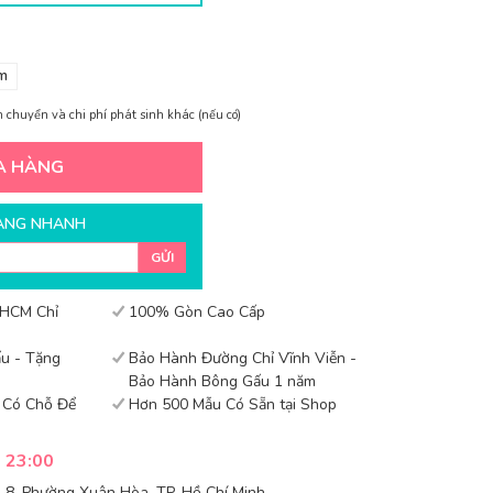
m
 chuyển và chi phí phát sinh khác (nếu có)
A HÀNG
ÀNG NHANH
GỬI
 HCM Chỉ
100% Gòn Cao Cấp
u - Tặng
Bảo Hành Đường Chỉ Vĩnh Viễn -
Bảo Hành Bông Gấu 1 năm
- Có Chỗ Để
Hơn 500 Mẫu Có Sẵn tại Shop
- 23:00
8, Phường Xuân Hòa, TP. Hồ Chí Minh -