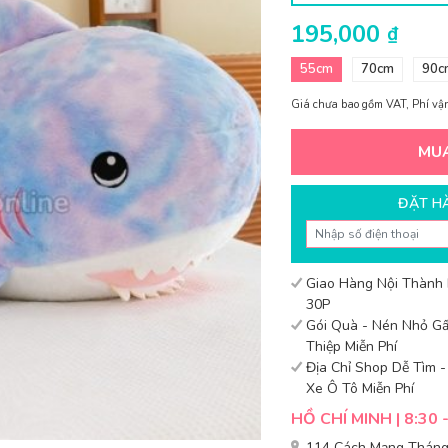
195,000
₫
55cm
70cm
90c
Giá chưa bao gồm VAT, Phí vận
MU
ĐẶT H
Giao Hàng Nội Thành
30P
Gói Quà - Nén Nhỏ Gấ
Thiệp Miễn Phí
Địa Chỉ Shop Dễ Tìm 
Xe Ô Tô Miễn Phí
HỒ CHÍ MINH | 8:30 
114 Cách Mạng Tháng 